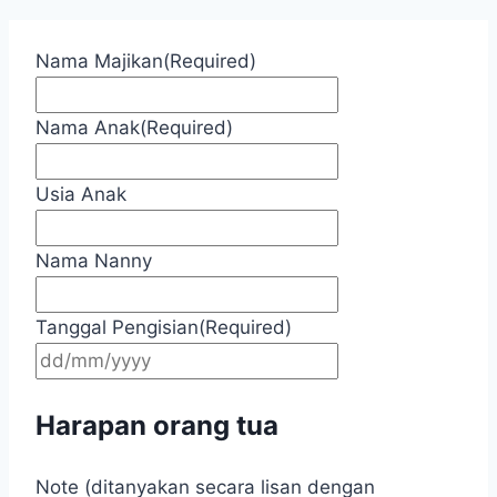
Nama Majikan
(Required)
Nama Anak
(Required)
Usia Anak
Nama Nanny
Tanggal Pengisian
(Required)
DD
slash
MM
Harapan orang tua
slash
YYYY
Note (ditanyakan secara lisan dengan