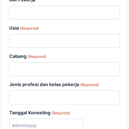
Usia
(Required)
Cabang
(Required)
Jenis profesi dan kelas pekerja
(Required)
Tanggal Konseling
(Required)
D