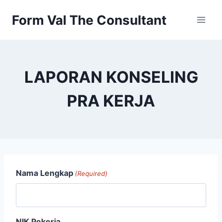
Skip
Form Val The Consultant
to
content
LAPORAN KONSELING
PRA KERJA
Nama Lengkap
(Required)
NIK Pekerja