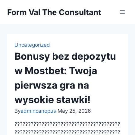
Skip
Form Val The Consultant
to
content
Uncategorized
Bonusy bez depozytu
w Mostbet: Twoja
pierwsza gra na
wysokie stawki!
By
admincanopus
May 25, 2026
???????????????????????????????????????
???????????????????????????????????????