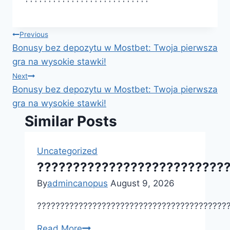
Post
Previous
Bonusy bez depozytu w Mostbet: Twoja pierwsza
navigation
gra na wysokie stawki!
Next
Bonusy bez depozytu w Mostbet: Twoja pierwsza
gra na wysokie stawki!
Similar Posts
Uncategorized
??????????????????????????
By
admincanopus
August 9, 2026
?????????????????????????????????????????
????????????????????????????????
Read More