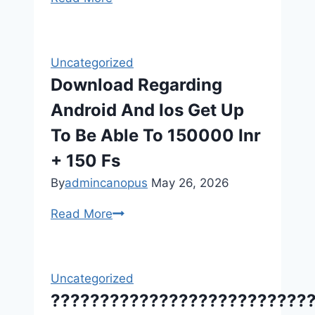
Uncategorized
Download Regarding
Android And Ios Get Up
To Be Able To 150000 Inr
+ 150 Fs
By
admincanopus
May 26, 2026
Download
Read More
Regarding
Android
And
Uncategorized
Ios
??????????????????????????
Get