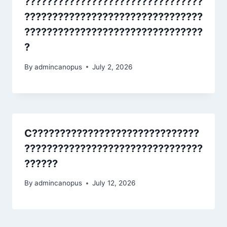
????????????????????????????????
????????????????????????????????
????????????????????????????????
?
By
admincanopus
July 2, 2026
C??????????????????????????????
????????????????????????????????
??????
By
admincanopus
July 12, 2026