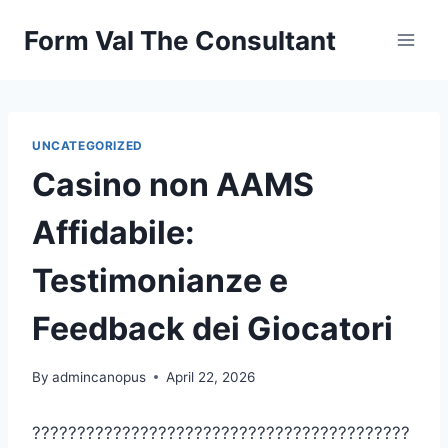
Skip
Form Val The Consultant
to
content
UNCATEGORIZED
Casino non AAMS
Affidabile:
Testimonianze e
Feedback dei Giocatori
By
admincanopus
April 22, 2026
??????????????????????????????????????????