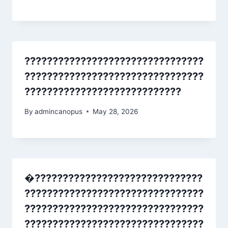
????????????????????????????????
????????????????????????????????
????????????????????????????
By
admincanopus
May 28, 2026
�??????????????????????????????
????????????????????????????????
????????????????????????????????
????????????????????????????????