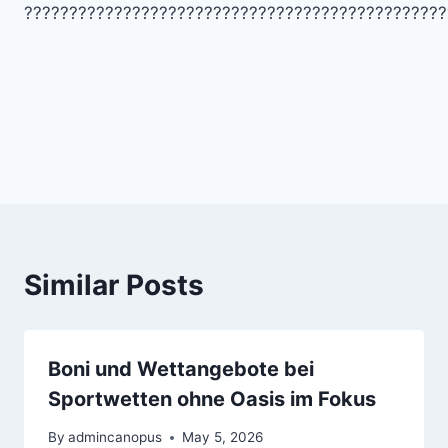
???????????????????????????????????????????????
navigation
Similar Posts
Boni und Wettangebote bei
Sportwetten ohne Oasis im Fokus
By
admincanopus
May 5, 2026