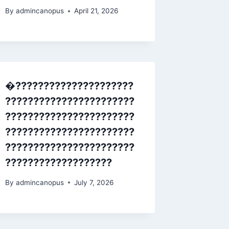
By
admincanopus
April 21, 2026
�?????????????????????
???????????????????????
???????????????????????
???????????????????????
???????????????????????
???????????????????
By
admincanopus
July 7, 2026