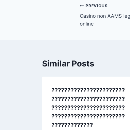
Post
PREVIOUS
Casino non AAMS legal
navigation
online
Similar Posts
???????????????????????
???????????????????????
???????????????????????
???????????????????????
?????????????