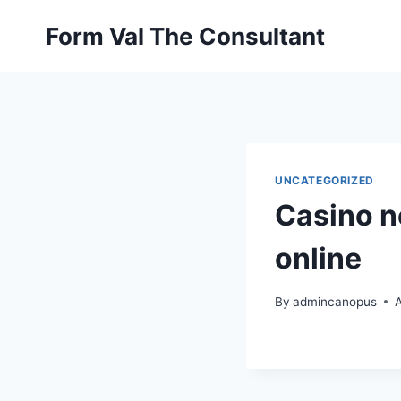
Skip
Form Val The Consultant
to
content
UNCATEGORIZED
Casino n
online
By
admincanopus
A