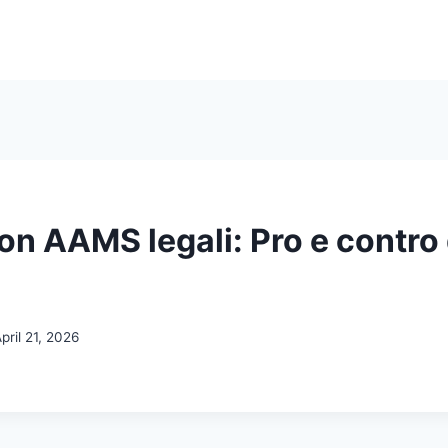
on AAMS legali: Pro e contro 
pril 21, 2026