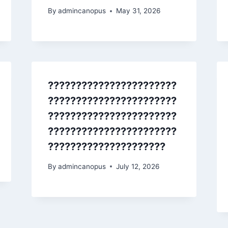
By
admincanopus
May 31, 2026
???????????????????????
???????????????????????
???????????????????????
???????????????????????
?????????????????????
By
admincanopus
July 12, 2026