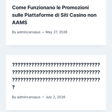
Come Funzionano le Promozioni
sulle Piattaforme di Siti Casino non
AAMS
By
admincanopus
May 27, 2026
????????????????????????????????
????????????????????????????????
????????????????????????????????
?
By
admincanopus
July 2, 2026