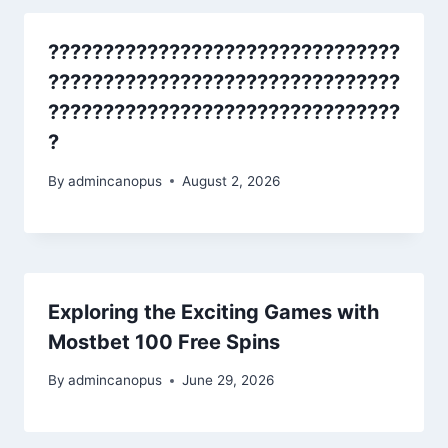
????????????????????????????????
????????????????????????????????
????????????????????????????????
?
By
admincanopus
August 2, 2026
Exploring the Exciting Games with
Mostbet 100 Free Spins
By
admincanopus
June 29, 2026