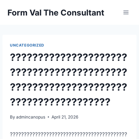
Skip
Form Val The Consultant
to
content
UNCATEGORIZED
?????????????????????
?????????????????????
?????????????????????
??????????????????
By
admincanopus
April 21, 2026
??????????????????????????????????????????