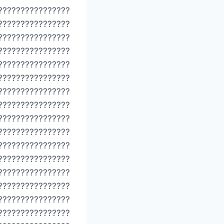
????????????????
????????????????
????????????????
????????????????
????????????????
????????????????
????????????????
????????????????
????????????????
????????????????
????????????????
????????????????
????????????????
????????????????
????????????????
????????????????