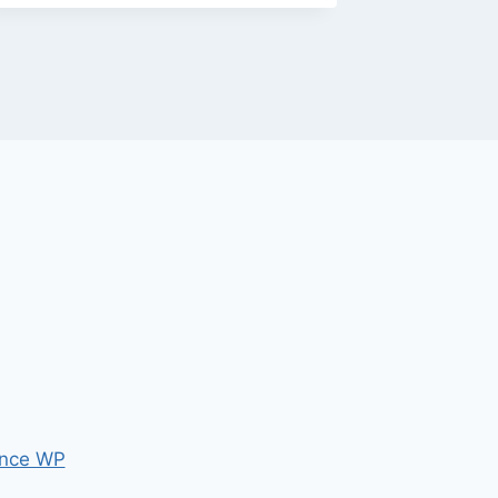
nce WP