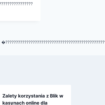
????????????????
�???????????????????????????????????????????????
Zalety korzystania z Blik w
kasynach online dla