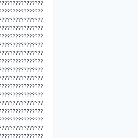
????????????????
????????????????
????????????????
????????????????
????????????????
????????????????
????????????????
????????????????
????????????????
????????????????
????????????????
????????????????
????????????????
????????????????
????????????????
????????????????
????????????????