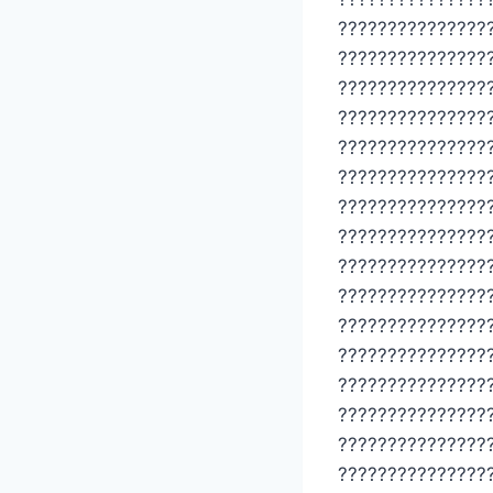
???????????????
???????????????
???????????????
???????????????
???????????????
???????????????
???????????????
???????????????
???????????????
???????????????
???????????????
???????????????
???????????????
???????????????
???????????????
???????????????