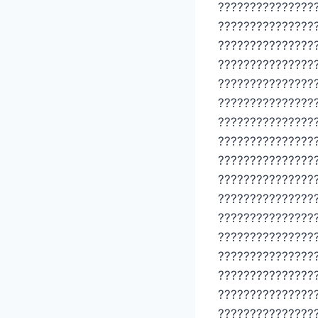
???????????????
???????????????
???????????????
???????????????
???????????????
???????????????
???????????????
???????????????
???????????????
???????????????
???????????????
???????????????
???????????????
???????????????
???????????????
???????????????
???????????????