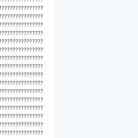
????????????????
????????????????
????????????????
????????????????
????????????????
????????????????
????????????????
????????????????
????????????????
????????????????
????????????????
????????????????
????????????????
????????????????
????????????????
????????????????