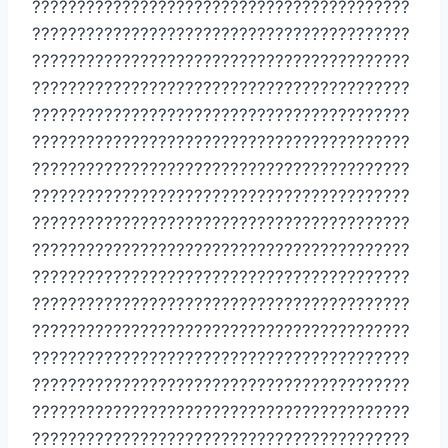
??????????????????????????????????????????
??????????????????????????????????????????
??????????????????????????????????????????
??????????????????????????????????????????
??????????????????????????????????????????
??????????????????????????????????????????
??????????????????????????????????????????
??????????????????????????????????????????
??????????????????????????????????????????
??????????????????????????????????????????
??????????????????????????????????????????
??????????????????????????????????????????
??????????????????????????????????????????
??????????????????????????????????????????
??????????????????????????????????????????
??????????????????????????????????????????
??????????????????????????????????????????