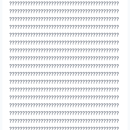
??????????????????????????????????????????
??????????????????????????????????????????
??????????????????????????????????????????
??????????????????????????????????????????
??????????????????????????????????????????
??????????????????????????????????????????
??????????????????????????????????????????
??????????????????????????????????????????
??????????????????????????????????????????
??????????????????????????????????????????
??????????????????????????????????????????
??????????????????????????????????????????
??????????????????????????????????????????
??????????????????????????????????????????
??????????????????????????????????????????
??????????????????????????????????????????
??????????????????????????????????????????