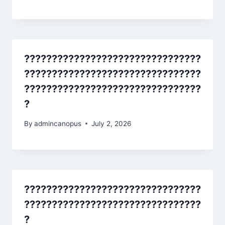
????????????????????????????????
????????????????????????????????
????????????????????????????????
?
By
admincanopus
July 2, 2026
????????????????????????????????
????????????????????????????????
?