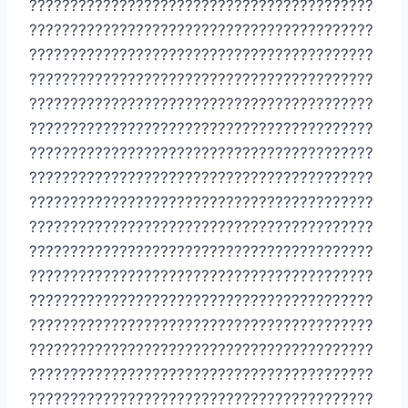
??????????????????????????????????????????
??????????????????????????????????????????
??????????????????????????????????????????
??????????????????????????????????????????
??????????????????????????????????????????
??????????????????????????????????????????
??????????????????????????????????????????
??????????????????????????????????????????
??????????????????????????????????????????
??????????????????????????????????????????
??????????????????????????????????????????
??????????????????????????????????????????
??????????????????????????????????????????
??????????????????????????????????????????
??????????????????????????????????????????
??????????????????????????????????????????
??????????????????????????????????????????