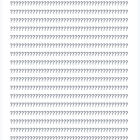
??????????????????????????????????????????
??????????????????????????????????????????
??????????????????????????????????????????
??????????????????????????????????????????
??????????????????????????????????????????
??????????????????????????????????????????
??????????????????????????????????????????
??????????????????????????????????????????
??????????????????????????????????????????
??????????????????????????????????????????
??????????????????????????????????????????
??????????????????????????????????????????
??????????????????????????????????????????
??????????????????????????????????????????
??????????????????????????????????????????
??????????????????????????????????????????
??????????????????????????????????????????