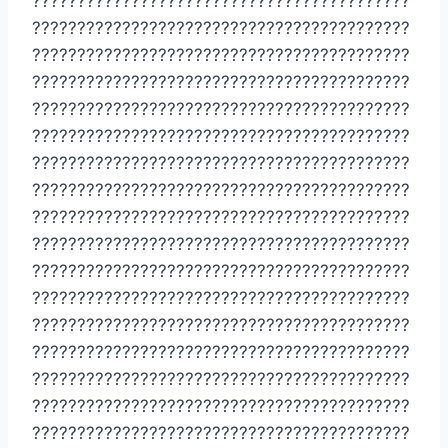
??????????????????????????????????????????
??????????????????????????????????????????
??????????????????????????????????????????
??????????????????????????????????????????
??????????????????????????????????????????
??????????????????????????????????????????
??????????????????????????????????????????
??????????????????????????????????????????
??????????????????????????????????????????
??????????????????????????????????????????
??????????????????????????????????????????
??????????????????????????????????????????
??????????????????????????????????????????
??????????????????????????????????????????
??????????????????????????????????????????
??????????????????????????????????????????
??????????????????????????????????????????