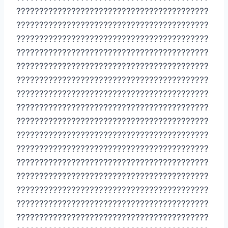
??????????????????????????????????????????
??????????????????????????????????????????
??????????????????????????????????????????
??????????????????????????????????????????
??????????????????????????????????????????
??????????????????????????????????????????
??????????????????????????????????????????
??????????????????????????????????????????
??????????????????????????????????????????
??????????????????????????????????????????
??????????????????????????????????????????
??????????????????????????????????????????
??????????????????????????????????????????
??????????????????????????????????????????
??????????????????????????????????????????
??????????????????????????????????????????