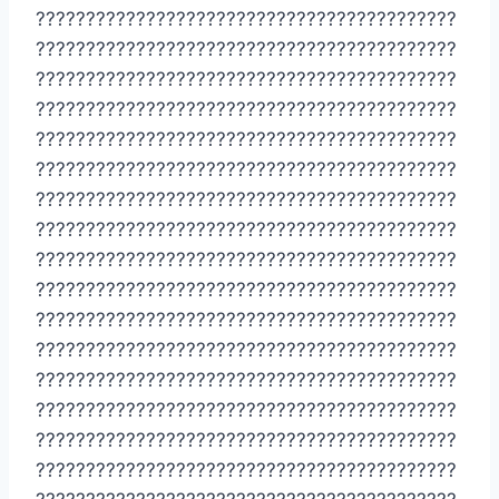
??????????????????????????????????????????
??????????????????????????????????????????
??????????????????????????????????????????
??????????????????????????????????????????
??????????????????????????????????????????
??????????????????????????????????????????
??????????????????????????????????????????
??????????????????????????????????????????
??????????????????????????????????????????
??????????????????????????????????????????
??????????????????????????????????????????
??????????????????????????????????????????
??????????????????????????????????????????
??????????????????????????????????????????
??????????????????????????????????????????
??????????????????????????????????????????