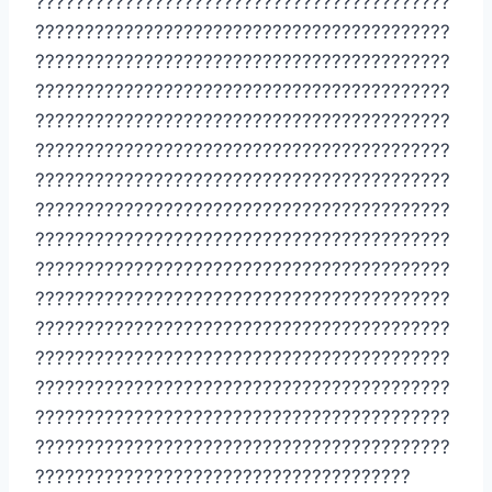
??????????????????????????????????????????
??????????????????????????????????????????
??????????????????????????????????????????
??????????????????????????????????????????
??????????????????????????????????????????
??????????????????????????????????????????
??????????????????????????????????????????
??????????????????????????????????????????
??????????????????????????????????????????
??????????????????????????????????????????
??????????????????????????????????????????
??????????????????????????????????????????
??????????????????????????????????????????
??????????????????????????????????????????
??????????????????????????????????????????
??????????????????????????????????????????
??????????????????????????????????????