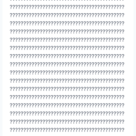
??????????????????????????????????????????
??????????????????????????????????????????
??????????????????????????????????????????
??????????????????????????????????????????
??????????????????????????????????????????
??????????????????????????????????????????
??????????????????????????????????????????
??????????????????????????????????????????
??????????????????????????????????????????
??????????????????????????????????????????
??????????????????????????????????????????
??????????????????????????????????????????
??????????????????????????????????????????
??????????????????????????????????????????
??????????????????????????????????????????
??????????????????????????????????????????