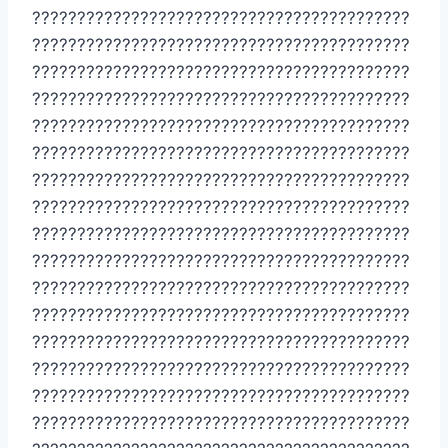
??????????????????????????????????????????
??????????????????????????????????????????
??????????????????????????????????????????
??????????????????????????????????????????
??????????????????????????????????????????
??????????????????????????????????????????
??????????????????????????????????????????
??????????????????????????????????????????
??????????????????????????????????????????
??????????????????????????????????????????
??????????????????????????????????????????
??????????????????????????????????????????
??????????????????????????????????????????
??????????????????????????????????????????
??????????????????????????????????????????
??????????????????????????????????????????