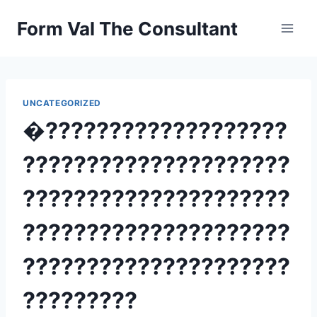
Skip
Form Val The Consultant
to
content
UNCATEGORIZED
�???????????????????
?????????????????????
?????????????????????
?????????????????????
?????????????????????
?????????