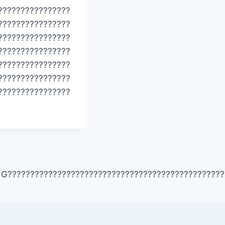
????????????????
????????????????
????????????????
????????????????
????????????????
????????????????
????????????????
G????????????????????????????????????????????????