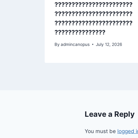
???????????????????????
???????????????????????
???????????????????????
???????????????
By
admincanopus
July 12, 2026
Leave a Reply
You must be
logged i