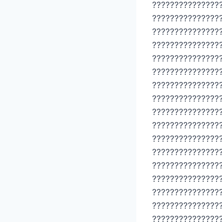
???????????????
???????????????
???????????????
???????????????
???????????????
???????????????
???????????????
???????????????
???????????????
???????????????
???????????????
???????????????
???????????????
???????????????
???????????????
???????????????
???????????????