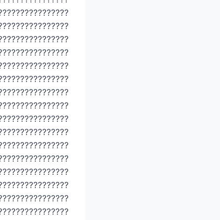
????????????????
????????????????
????????????????
????????????????
????????????????
????????????????
????????????????
????????????????
????????????????
????????????????
????????????????
????????????????
????????????????
????????????????
????????????????
????????????????