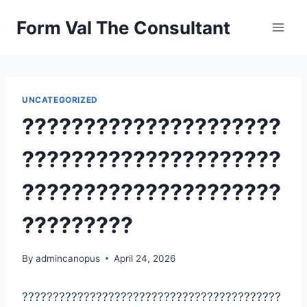
Skip
Form Val The Consultant
to
content
UNCATEGORIZED
?????????????????????
?????????????????????
?????????????????????
?????????
By
admincanopus
April 24, 2026
??????????????????????????????????????????