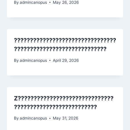
By
admincanopus
May 26, 2026
????????????????????????????????
?????????????????????????????
By
admincanopus
April 29, 2026
Z??????????????????????????????
??????????????????????????
By
admincanopus
May 31, 2026