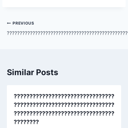
Post
PREVIOUS
???????????????????????????????????????????????
navigation
Similar Posts
????????????????????????????????
????????????????????????????????
????????????????????????????????
????????