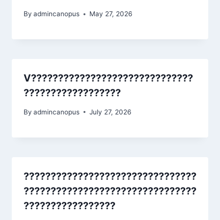
By
admincanopus
May 27, 2026
V??????????????????????????????
??????????????????
By
admincanopus
July 27, 2026
????????????????????????????????
????????????????????????????????
?????????????????