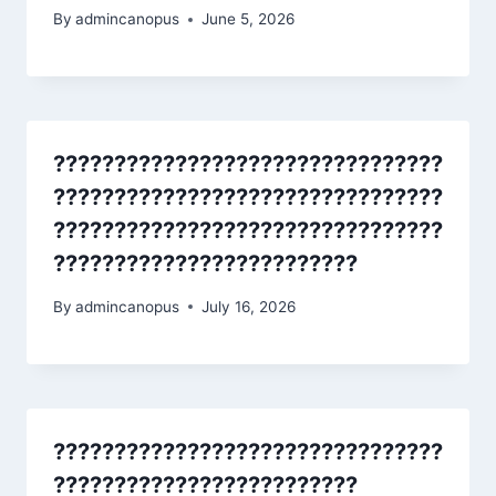
By
admincanopus
June 5, 2026
????????????????????????????????
????????????????????????????????
????????????????????????????????
?????????????????????????
By
admincanopus
July 16, 2026
????????????????????????????????
?????????????????????????