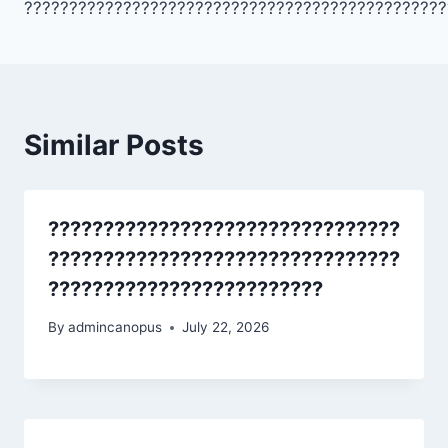
???????????????????????????????????????????????
navigation
Similar Posts
????????????????????????????????
????????????????????????????????
?????????????????????????
By
admincanopus
July 22, 2026