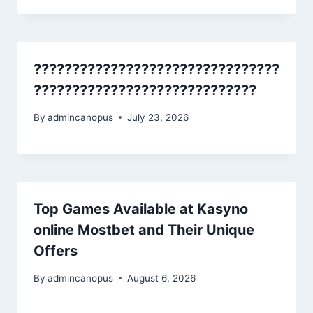
????????????????????????????????
?????????????????????????????
By
admincanopus
July 23, 2026
Top Games Available at Kasyno
online Mostbet and Their Unique
Offers
By
admincanopus
August 6, 2026