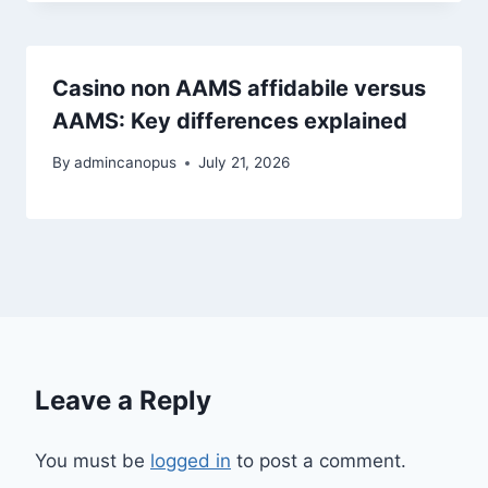
Casino non AAMS affidabile versus
AAMS: Key differences explained
By
admincanopus
July 21, 2026
Leave a Reply
You must be
logged in
to post a comment.