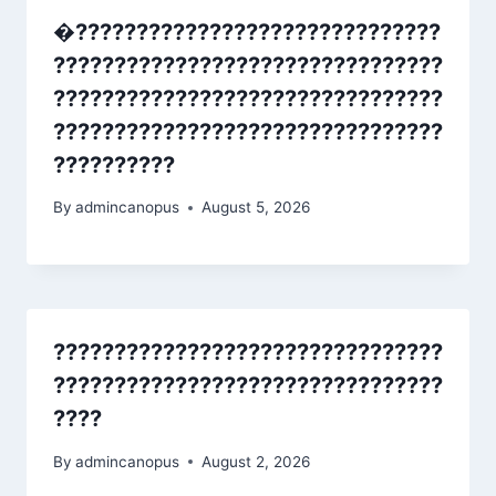
�??????????????????????????????
????????????????????????????????
????????????????????????????????
????????????????????????????????
??????????
By
admincanopus
August 5, 2026
????????????????????????????????
????????????????????????????????
????
By
admincanopus
August 2, 2026