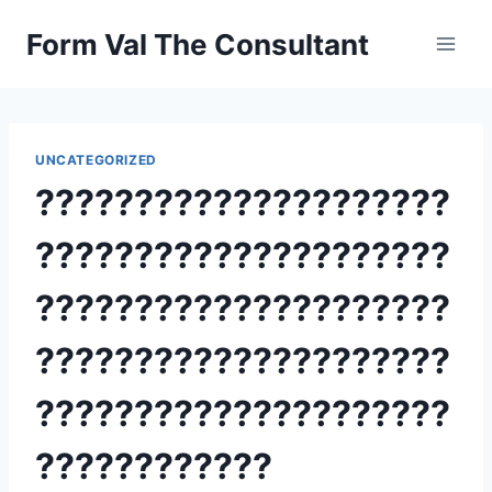
Skip
Form Val The Consultant
to
content
UNCATEGORIZED
?????????????????????
?????????????????????
?????????????????????
?????????????????????
?????????????????????
????????????