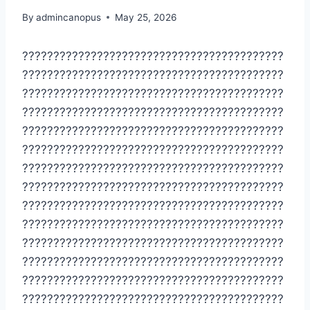
By
admincanopus
May 25, 2026
??????????????????????????????????????????
??????????????????????????????????????????
??????????????????????????????????????????
??????????????????????????????????????????
??????????????????????????????????????????
??????????????????????????????????????????
??????????????????????????????????????????
??????????????????????????????????????????
??????????????????????????????????????????
??????????????????????????????????????????
??????????????????????????????????????????
??????????????????????????????????????????
??????????????????????????????????????????
??????????????????????????????????????????