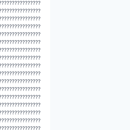
????????????????
????????????????
????????????????
????????????????
????????????????
????????????????
????????????????
????????????????
????????????????
????????????????
????????????????
????????????????
????????????????
????????????????
????????????????
????????????????
????????????????