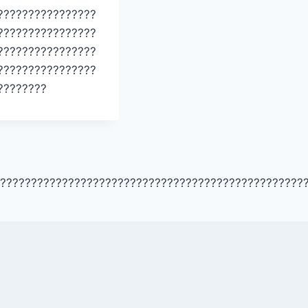
????????????????
????????????????
????????????????
????????????????
????????
?????????????????????????????????????????????????