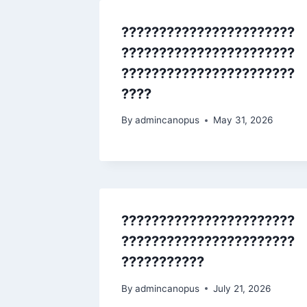
???????????????????????
???????????????????????
???????????????????????
????
By
admincanopus
May 31, 2026
???????????????????????
???????????????????????
???????????
By
admincanopus
July 21, 2026