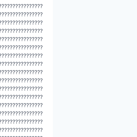
????????????????
????????????????
????????????????
????????????????
????????????????
????????????????
????????????????
????????????????
????????????????
????????????????
????????????????
????????????????
????????????????
????????????????
????????????????
????????????????