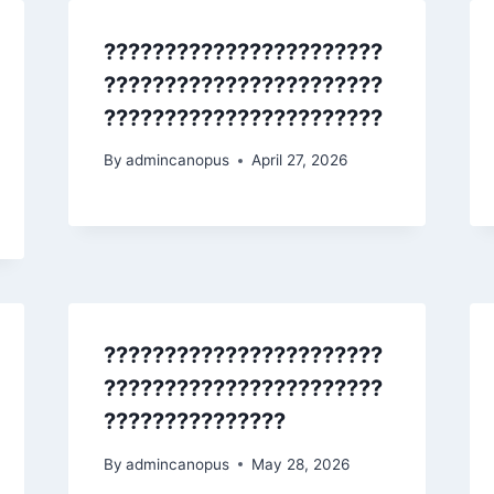
???????????????????????
???????????????????????
???????????????????????
By
admincanopus
April 27, 2026
???????????????????????
???????????????????????
???????????????
By
admincanopus
May 28, 2026