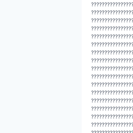
???????????????
???????????????
???????????????
???????????????
???????????????
???????????????
???????????????
???????????????
???????????????
???????????????
???????????????
???????????????
???????????????
???????????????
???????????????
???????????????
???????????????