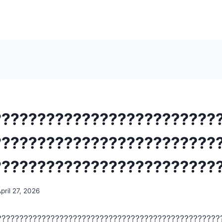
?????????????????????????
?????????????????????????
?????????????????????????
pril 27, 2026
??????????????????????????????????????????????????