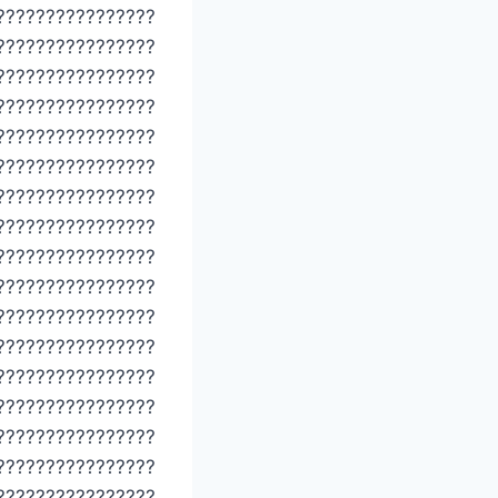
????????????????
????????????????
????????????????
????????????????
????????????????
????????????????
????????????????
????????????????
????????????????
????????????????
????????????????
????????????????
????????????????
????????????????
????????????????
????????????????
????????????????