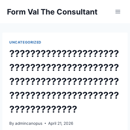
Skip
Form Val The Consultant
to
content
UNCATEGORIZED
?????????????????????
?????????????????????
?????????????????????
?????????????????????
?????????????
By
admincanopus
April 21, 2026