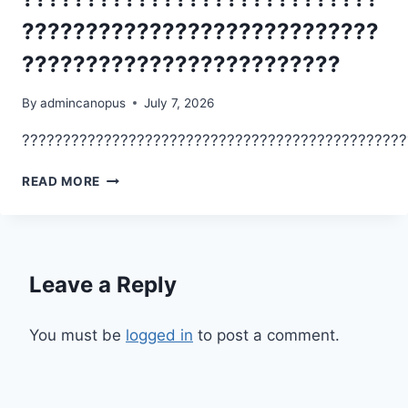
????????????????????????????
?????????????????????????
By
admincanopus
July 7, 2026
???????????????????????????????????????????????
???????????????????????????????????????
READ MORE
Leave a Reply
You must be
logged in
to post a comment.