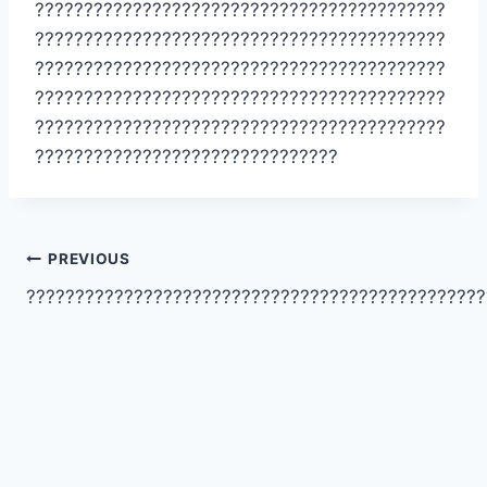
??????????????????????????????????????????
??????????????????????????????????????????
??????????????????????????????????????????
??????????????????????????????????????????
??????????????????????????????????????????
???????????????????????????????
Post
PREVIOUS
???????????????????????????????????????????????
navigation