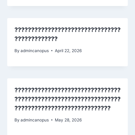
????????????????????????????????
?????????????
By
admincanopus
April 22, 2026
????????????????????????????????
????????????????????????????????
?????????????????????????????
By
admincanopus
May 28, 2026