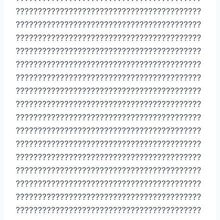
??????????????????????????????????????????
??????????????????????????????????????????
??????????????????????????????????????????
??????????????????????????????????????????
??????????????????????????????????????????
??????????????????????????????????????????
??????????????????????????????????????????
??????????????????????????????????????????
??????????????????????????????????????????
??????????????????????????????????????????
??????????????????????????????????????????
??????????????????????????????????????????
??????????????????????????????????????????
??????????????????????????????????????????
??????????????????????????????????????????
??????????????????????????????????????????