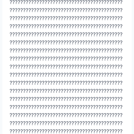
??????????????????????????????????????????
??????????????????????????????????????????
??????????????????????????????????????????
??????????????????????????????????????????
??????????????????????????????????????????
??????????????????????????????????????????
??????????????????????????????????????????
??????????????????????????????????????????
??????????????????????????????????????????
??????????????????????????????????????????
??????????????????????????????????????????
??????????????????????????????????????????
??????????????????????????????????????????
??????????????????????????????????????????
??????????????????????????????????????????
??????????????????????????????????????????
??????????????????????????????????????????