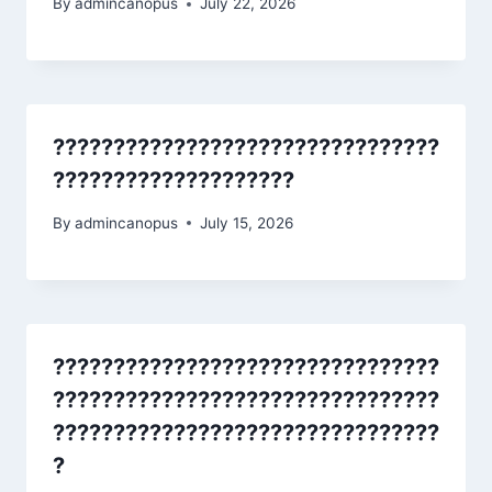
By
admincanopus
July 22, 2026
????????????????????????????????
????????????????????
By
admincanopus
July 15, 2026
????????????????????????????????
????????????????????????????????
????????????????????????????????
?