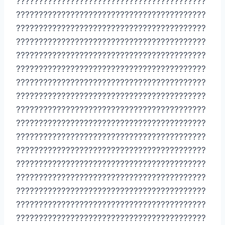
??????????????????????????????????????????
??????????????????????????????????????????
??????????????????????????????????????????
??????????????????????????????????????????
??????????????????????????????????????????
??????????????????????????????????????????
??????????????????????????????????????????
??????????????????????????????????????????
??????????????????????????????????????????
??????????????????????????????????????????
??????????????????????????????????????????
??????????????????????????????????????????
??????????????????????????????????????????
??????????????????????????????????????????
??????????????????????????????????????????
??????????????????????????????????????????
??????????????????????????????????????????