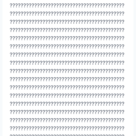
??????????????????????????????????????????
??????????????????????????????????????????
??????????????????????????????????????????
??????????????????????????????????????????
??????????????????????????????????????????
??????????????????????????????????????????
??????????????????????????????????????????
??????????????????????????????????????????
??????????????????????????????????????????
??????????????????????????????????????????
??????????????????????????????????????????
??????????????????????????????????????????
??????????????????????????????????????????
??????????????????????????????????????????
??????????????????????????????????????????
??????????????????????????????????????????