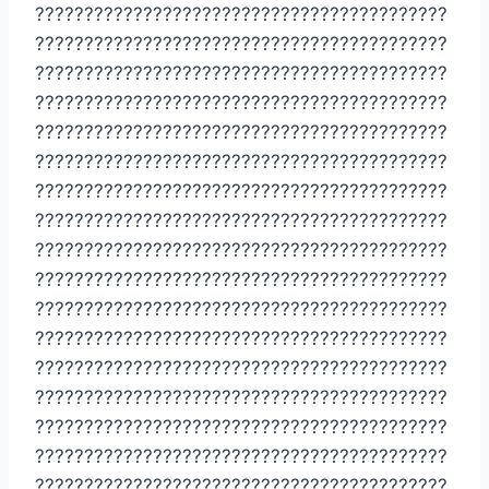
??????????????????????????????????????????
??????????????????????????????????????????
??????????????????????????????????????????
??????????????????????????????????????????
??????????????????????????????????????????
??????????????????????????????????????????
??????????????????????????????????????????
??????????????????????????????????????????
??????????????????????????????????????????
??????????????????????????????????????????
??????????????????????????????????????????
??????????????????????????????????????????
??????????????????????????????????????????
??????????????????????????????????????????
??????????????????????????????????????????
??????????????????????????????????????????
??????????????????????????????????????????