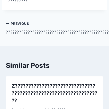
?????????
Post
PREVIOUS
???????????????????????????????????????????????
navigation
Similar Posts
Z??????????????????????????????
????????????????????????????????
??