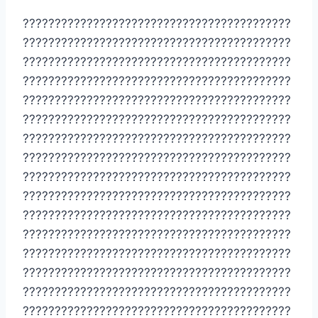
??????????????????????????????????????????
??????????????????????????????????????????
??????????????????????????????????????????
??????????????????????????????????????????
??????????????????????????????????????????
??????????????????????????????????????????
??????????????????????????????????????????
??????????????????????????????????????????
??????????????????????????????????????????
??????????????????????????????????????????
??????????????????????????????????????????
??????????????????????????????????????????
??????????????????????????????????????????
??????????????????????????????????????????
??????????????????????????????????????????
??????????????????????????????????????????