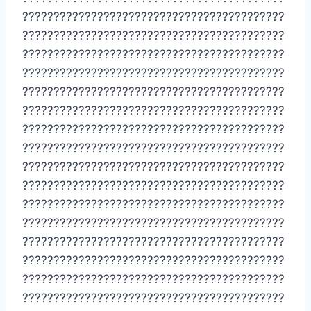
??????????????????????????????????????????
??????????????????????????????????????????
??????????????????????????????????????????
??????????????????????????????????????????
??????????????????????????????????????????
??????????????????????????????????????????
??????????????????????????????????????????
??????????????????????????????????????????
??????????????????????????????????????????
??????????????????????????????????????????
??????????????????????????????????????????
??????????????????????????????????????????
??????????????????????????????????????????
??????????????????????????????????????????
??????????????????????????????????????????
??????????????????????????????????????????