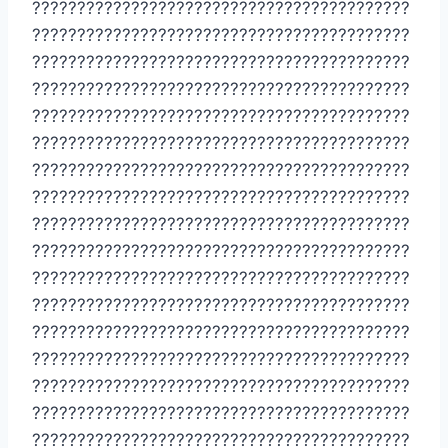
??????????????????????????????????????????
??????????????????????????????????????????
??????????????????????????????????????????
??????????????????????????????????????????
??????????????????????????????????????????
??????????????????????????????????????????
??????????????????????????????????????????
??????????????????????????????????????????
??????????????????????????????????????????
??????????????????????????????????????????
??????????????????????????????????????????
??????????????????????????????????????????
??????????????????????????????????????????
??????????????????????????????????????????
??????????????????????????????????????????
??????????????????????????????????????????
??????????????????????????????????????????