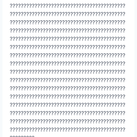
??????????????????????????????????????????
??????????????????????????????????????????
??????????????????????????????????????????
??????????????????????????????????????????
??????????????????????????????????????????
??????????????????????????????????????????
??????????????????????????????????????????
??????????????????????????????????????????
??????????????????????????????????????????
??????????????????????????????????????????
??????????????????????????????????????????
??????????????????????????????????????????
??????????????????????????????????????????
??????????????????????????????????????????
??????????????????????????????????????????
??????????????????????????????????????????