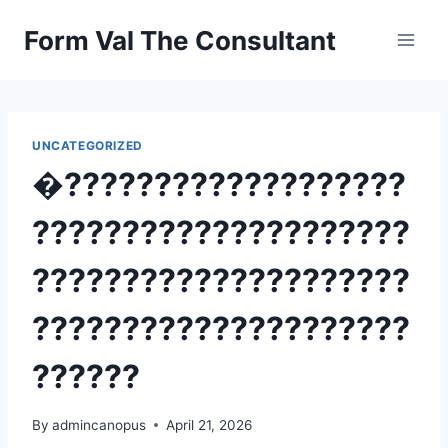
Skip
Form Val The Consultant
to
content
UNCATEGORIZED
�???????????????????
?????????????????????
?????????????????????
?????????????????????
??????
By
admincanopus
April 21, 2026