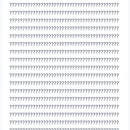
??????????????????????????????????????????
??????????????????????????????????????????
??????????????????????????????????????????
??????????????????????????????????????????
??????????????????????????????????????????
??????????????????????????????????????????
??????????????????????????????????????????
??????????????????????????????????????????
??????????????????????????????????????????
??????????????????????????????????????????
??????????????????????????????????????????
??????????????????????????????????????????
??????????????????????????????????????????
??????????????????????????????????????????
??????????????????????????????????????????
??????????????????????????????????????????