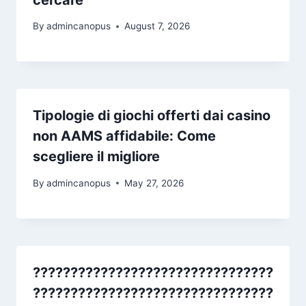
By
admincanopus
August 7, 2026
Tipologie di giochi offerti dai casino
non AAMS affidabile: Come
scegliere il migliore
By
admincanopus
May 27, 2026
????????????????????????????????
????????????????????????????????