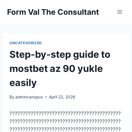
Skip
Form Val The Consultant
to
content
UNCATEGORIZED
Step-by-step guide to
mostbet az 90 yukle
easily
By
admincanopus
April 22, 2026
??????????????????????????????????????????
??????????????????????????????????????????
??????????????????????????????????????????