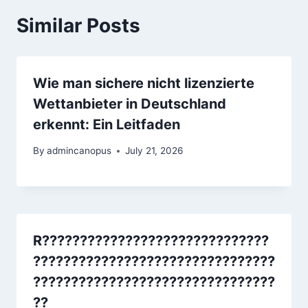
Similar Posts
Wie man sichere nicht lizenzierte
Wettanbieter in Deutschland
erkennt: Ein Leitfaden
By
admincanopus
July 21, 2026
R??????????????????????????????
????????????????????????????????
????????????????????????????????
??