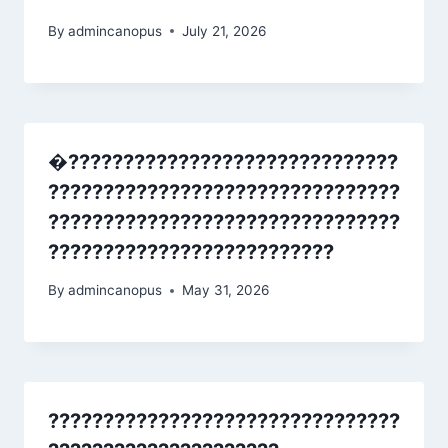
By
admincanopus
July 21, 2026
�??????????????????????????????
????????????????????????????????
????????????????????????????????
??????????????????????????
By
admincanopus
May 31, 2026
????????????????????????????????