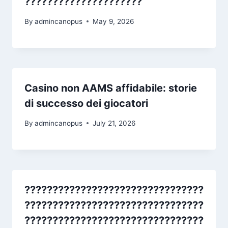
?????????????????????
By
admincanopus
May 9, 2026
Casino non AAMS affidabile: storie
di successo dei giocatori
By
admincanopus
July 21, 2026
????????????????????????????????
????????????????????????????????
????????????????????????????????