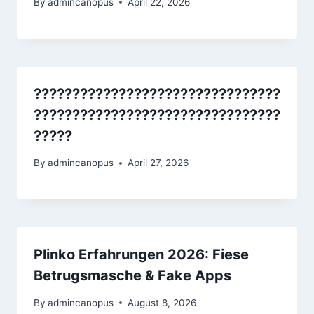
By
admincanopus
April 22, 2026
????????????????????????????????
????????????????????????????????
?????
By
admincanopus
April 27, 2026
Plinko Erfahrungen 2026: Fiese
Betrugsmasche & Fake Apps
By
admincanopus
August 8, 2026