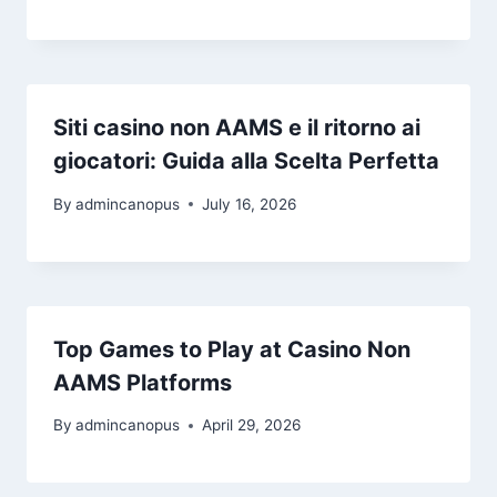
Siti casino non AAMS e il ritorno ai
giocatori: Guida alla Scelta Perfetta
By
admincanopus
July 16, 2026
Top Games to Play at Casino Non
AAMS Platforms
By
admincanopus
April 29, 2026