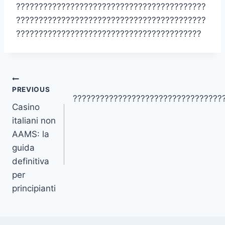
??????????????????????????????????????????
??????????????????????????????????????????
?????????????????????????????????????????
Post
PREVIOUS
?????????????????????????????????
navigation
Casino
italiani non
AAMS: la
guida
definitiva
per
principianti