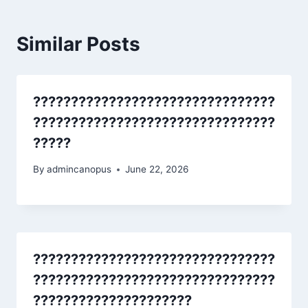
Similar Posts
????????????????????????????????
????????????????????????????????
?????
By
admincanopus
June 22, 2026
????????????????????????????????
????????????????????????????????
?????????????????????