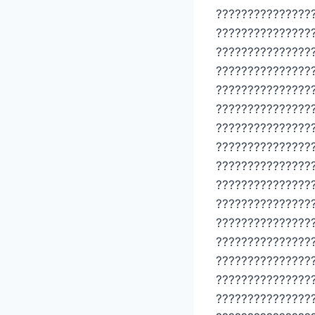
???????????????
???????????????
???????????????
???????????????
???????????????
???????????????
???????????????
???????????????
???????????????
???????????????
???????????????
???????????????
???????????????
???????????????
???????????????
???????????????