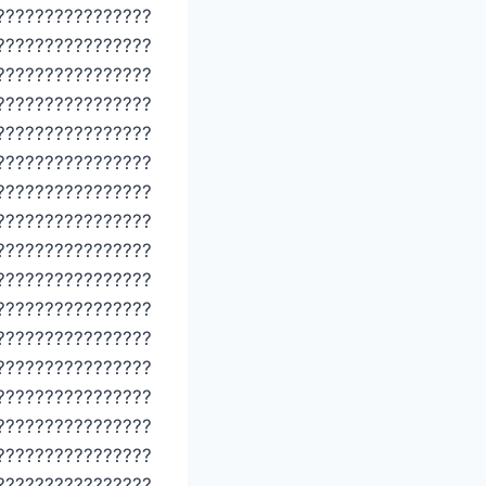
????????????????
????????????????
????????????????
????????????????
????????????????
????????????????
????????????????
????????????????
????????????????
????????????????
????????????????
????????????????
????????????????
????????????????
????????????????
????????????????
????????????????