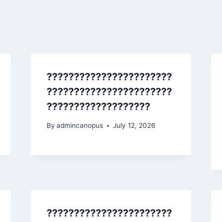
???????????????????????
???????????????????????
???????????????????
By
admincanopus
July 12, 2026
???????????????????????