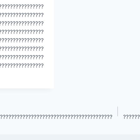
????????????????
????????????????
????????????????
????????????????
????????????????
????????????????
????????????????
????????????????
????????????????????????????????????????
??????