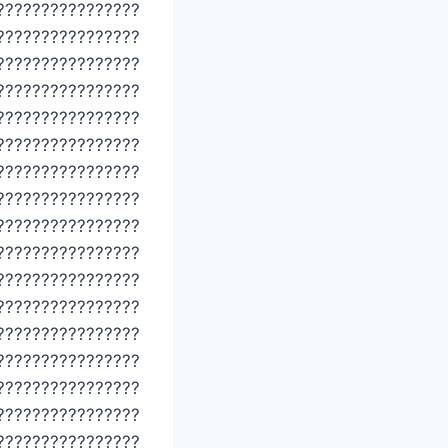
????????????????
????????????????
????????????????
????????????????
????????????????
????????????????
????????????????
????????????????
????????????????
????????????????
????????????????
????????????????
????????????????
????????????????
????????????????
????????????????
????????????????