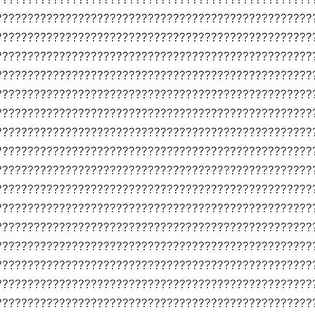
??????????????????????????????????????????????????
??????????????????????????????????????????????????
??????????????????????????????????????????????????
??????????????????????????????????????????????????
??????????????????????????????????????????????????
??????????????????????????????????????????????????
??????????????????????????????????????????????????
??????????????????????????????????????????????????
??????????????????????????????????????????????????
??????????????????????????????????????????????????
??????????????????????????????????????????????????
??????????????????????????????????????????????????
??????????????????????????????????????????????????
??????????????????????????????????????????????????
??????????????????????????????????????????????????
??????????????????????????????????????????????????