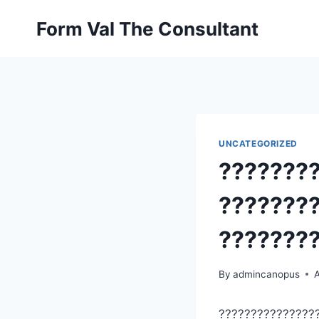
Skip
Form Val The Consultant
to
content
UNCATEGORIZED
???????
???????
???????
By
admincanopus
A
???????????????