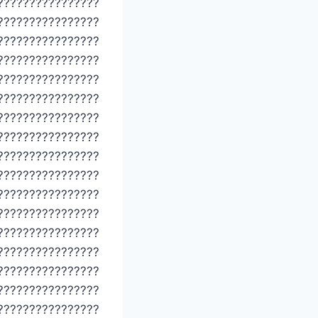
????????????????
????????????????
????????????????
????????????????
????????????????
????????????????
????????????????
????????????????
????????????????
????????????????
????????????????
????????????????
????????????????
????????????????
????????????????
????????????????
????????????????