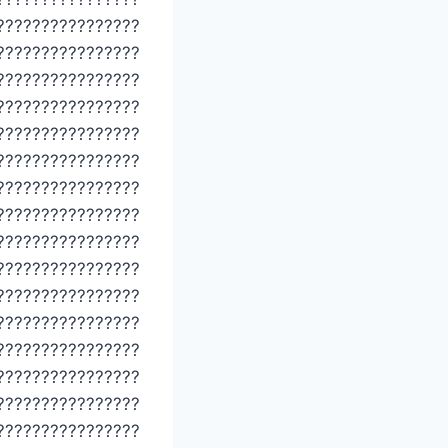
????????????????
????????????????
????????????????
????????????????
????????????????
????????????????
????????????????
????????????????
????????????????
????????????????
????????????????
????????????????
????????????????
????????????????
????????????????
????????????????