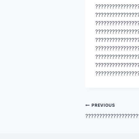
???????????????
???????????????
???????????????
???????????????
???????????????
???????????????
???????????????
???????????????
???????????????
Post
PREVIOUS
???????????????????
navigation