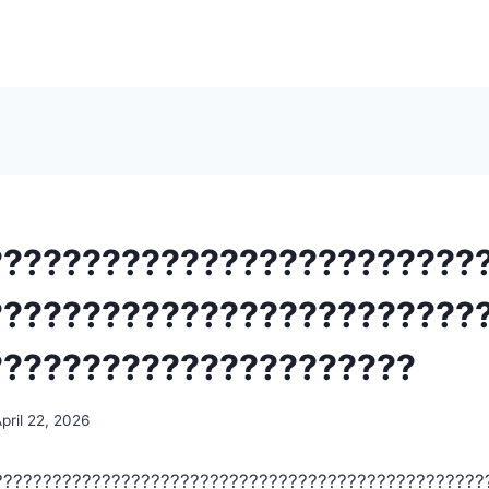
?????????????????????????
?????????????????????????
??????????????????????
pril 22, 2026
??????????????????????????????????????????????????