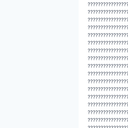
???????????????
???????????????
???????????????
???????????????
???????????????
???????????????
???????????????
???????????????
???????????????
???????????????
???????????????
???????????????
???????????????
???????????????
???????????????
???????????????
???????????????