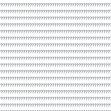
??????????????????????????????????????????????????
??????????????????????????????????????????????????
??????????????????????????????????????????????????
??????????????????????????????????????????????????
??????????????????????????????????????????????????
??????????????????????????????????????????????????
??????????????????????????????????????????????????
??????????????????????????????????????????????????
??????????????????????????????????????????????????
??????????????????????????????????????????????????
??????????????????????????????????????????????????
??????????????????????????????????????????????????
??????????????????????????????????????????????????
??????????????????????????????????????????????????
??????????????????????????????????????????????????
??????????????????????????????????????????????????