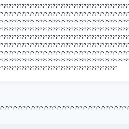
??????????????????????????????????????????????????
??????????????????????????????????????????????????
??????????????????????????????????????????????????
??????????????????????????????????????????????????
??????????????????????????????????????????????????
??????????????????????????????????????????????????
??????????????????????????????????????????????????
??????????????????????????????????????????????????
??????????????????????????????????????????????
??????????????????????????????????????????????????