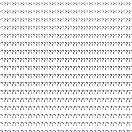
??????????????????????????????????????????????????
??????????????????????????????????????????????????
??????????????????????????????????????????????????
??????????????????????????????????????????????????
??????????????????????????????????????????????????
??????????????????????????????????????????????????
??????????????????????????????????????????????????
??????????????????????????????????????????????????
??????????????????????????????????????????????????
??????????????????????????????????????????????????
??????????????????????????????????????????????????
??????????????????????????????????????????????????
??????????????????????????????????????????????????
??????????????????????????????????????????????????
??????????????????????????????????????????????????
??????????????????????????????????????????????????
??????????????????????????????????????????????????