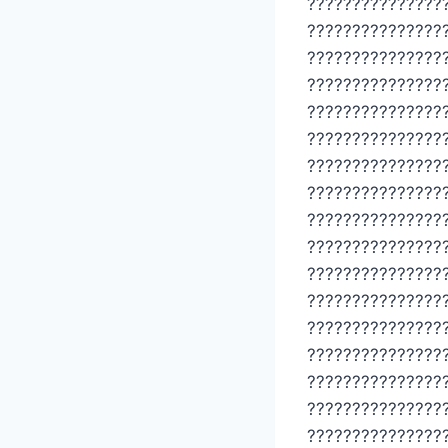
???????????????
???????????????
???????????????
???????????????
???????????????
???????????????
???????????????
???????????????
???????????????
???????????????
???????????????
???????????????
???????????????
???????????????
???????????????
???????????????
???????????????