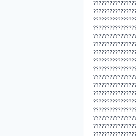
???????????????
???????????????
???????????????
???????????????
???????????????
???????????????
???????????????
???????????????
???????????????
???????????????
???????????????
???????????????
???????????????
???????????????
???????????????
???????????????
???????????????