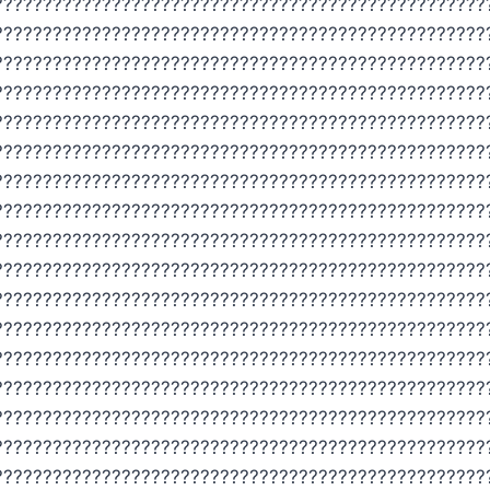
??????????????????????????????????????????????????
??????????????????????????????????????????????????
??????????????????????????????????????????????????
??????????????????????????????????????????????????
??????????????????????????????????????????????????
??????????????????????????????????????????????????
??????????????????????????????????????????????????
??????????????????????????????????????????????????
??????????????????????????????????????????????????
??????????????????????????????????????????????????
??????????????????????????????????????????????????
??????????????????????????????????????????????????
??????????????????????????????????????????????????
??????????????????????????????????????????????????
??????????????????????????????????????????????????
??????????????????????????????????????????????????
??????????????????????????????????????????????????