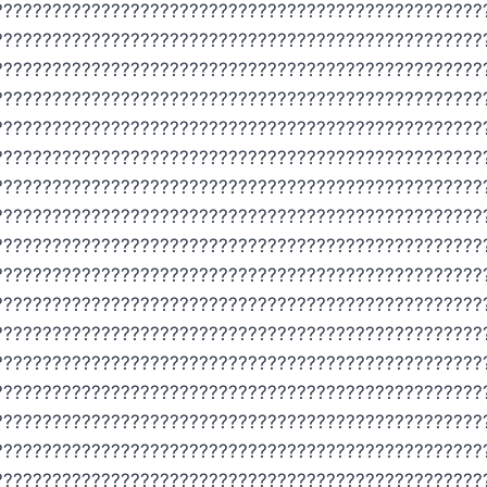
??????????????????????????????????????????????????
??????????????????????????????????????????????????
??????????????????????????????????????????????????
??????????????????????????????????????????????????
??????????????????????????????????????????????????
??????????????????????????????????????????????????
??????????????????????????????????????????????????
??????????????????????????????????????????????????
??????????????????????????????????????????????????
??????????????????????????????????????????????????
??????????????????????????????????????????????????
??????????????????????????????????????????????????
??????????????????????????????????????????????????
??????????????????????????????????????????????????
??????????????????????????????????????????????????
??????????????????????????????????????????????????
??????????????????????????????????????????????????