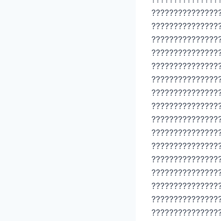
???????????????
???????????????
???????????????
???????????????
???????????????
???????????????
???????????????
???????????????
???????????????
???????????????
???????????????
???????????????
???????????????
???????????????
???????????????
???????????????