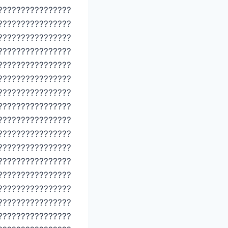
????????????????
????????????????
????????????????
????????????????
????????????????
????????????????
????????????????
????????????????
????????????????
????????????????
????????????????
????????????????
????????????????
????????????????
????????????????
????????????????