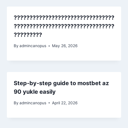
????????????????????????????????
????????????????????????????????
?????????
By
admincanopus
May 26, 2026
Step-by-step guide to mostbet az
90 yukle easily
By
admincanopus
April 22, 2026