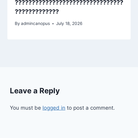
????????????????????????????????
?????????????
By
admincanopus
July 18, 2026
Leave a Reply
You must be
logged in
to post a comment.